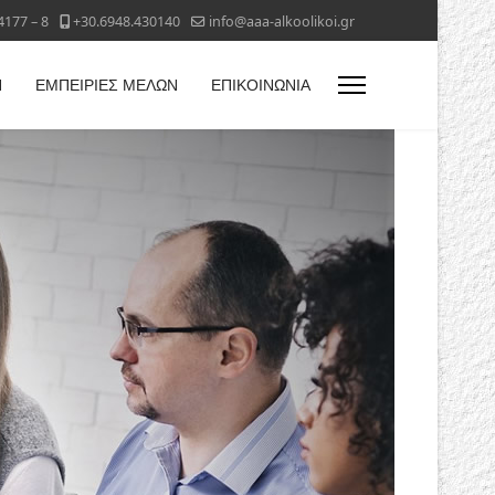
4177 – 8
+30.6948.430140
info@aaa-alkoolikoi.gr
Η
ΕΜΠΕΙΡΙΕΣ ΜΕΛΩΝ
ΕΠΙΚΟΙΝΩΝΙΑ