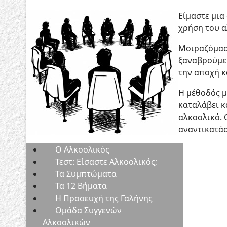
Είμαστε μια
χρήση του α
Μοιραζόμαστ
ξαναβρούμε 
την αποχή κ
Η μέθοδός μ
καταλάβει κ
αλκοολικό. 
αναντικατάσ
Ο Aλκοολικός
Τεστ: Είσαστε Αλκοολικός;
Τα Συμπτώματα
Τα 12 Βήματα
Η Προσευχή της Γαλήνης
Ομάδα Συγγενών
Αλκοολικών