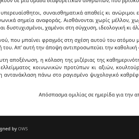
 ανήκουν σε μια ομάδα διαφορετικών ανθρώπων, που βρίσκ
, υπερευαίσθητοι, συναισθηματικά απαθείς κι ανώριμοι ε
νωνικά σημεία αναφοράς. Αισθάνονται χωρίς μέλλον, χω
αι δυστυχισμένοι, χαμένοι στη σύγχυση, ιδεολογική κι άλλ
ενού, που μπαίνει φραγμός στη σχέση αυτού του ατόμου με
ή του. Απ’ αυτή την άποψη αντιπροσωπεύει την καθολική
υτη αποξένωση, η κόλαση της μιζέριας της καθημερινότ
ελλείμματος κοινωνικών προτύπων κι αξιών, κουλτούρ
ά η αντανάκλαση πάνω στο ραγισμένο ψυχολογικό καθρέ
Απόσπασμα ομιλίας σε ημερίδα για την 
igned by
OWS