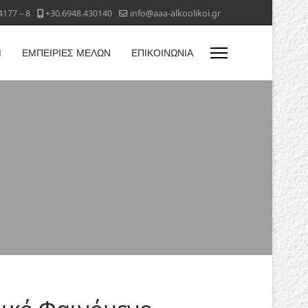
4177 – 8
+30.6948.430140
info@aaa-alkoolikoi.gr
Η
ΕΜΠΕΙΡΙΕΣ ΜΕΛΩΝ
ΕΠΙΚΟΙΝΩΝΙΑ