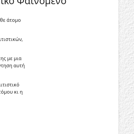
νικό Φαινόμενο
άθε άτομο
τιστικών,
ης με μια
ντηση αυτή
ιτιστικό
τόμου κι η