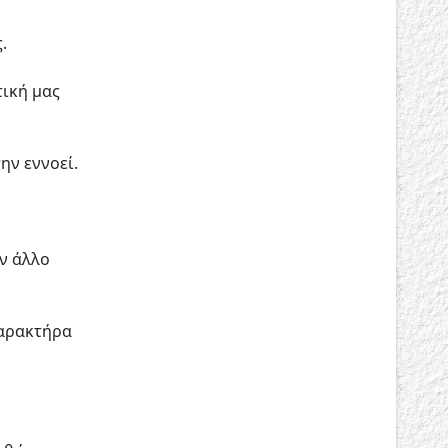
.
τική μας
ην εννοεί.
ν άλλο
χαρακτήρα