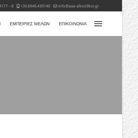
4177 – 8
+30.6948.430140
info@aaa-alkoolikoi.gr
Η
ΕΜΠΕΙΡΙΕΣ ΜΕΛΩΝ
ΕΠΙΚΟΙΝΩΝΙΑ