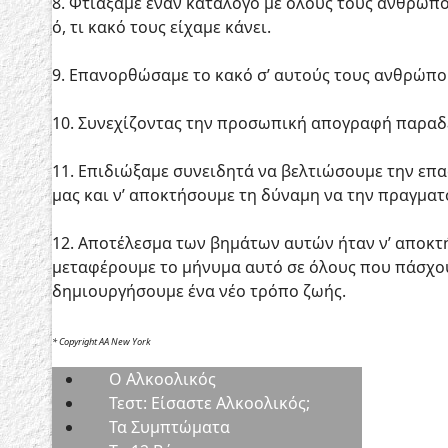
8. Φτιάξαμε έναν κατάλογο με όλους τους ανθρώ
ό, τι κακό τους είχαμε κάνει.
9. Επανορθώσαμε το κακό σ’ αυτούς τους ανθρώπου
10. Συνεχίζοντας την προσωπική απογραφή παραδε
11. Επιδιώξαμε συνειδητά να βελτιώσουμε την επα
μας και ν’ αποκτήσουμε τη δύναμη να την πραγμα
12. Αποτέλεσμα των βημάτων αυτών ήταν ν’ αποκ
μεταφέρουμε το μήνυμα αυτό σε όλους που πάσχου
δημιουργήσουμε ένα νέο τρόπο ζωής.
* Copyright AA New York
Ο Aλκοολικός
Τεστ: Είσαστε Αλκοολικός;
Τα Συμπτώματα